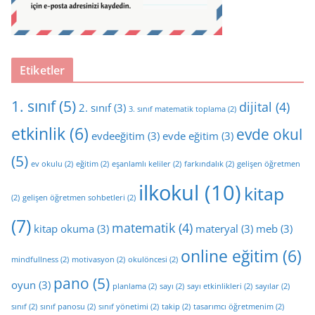
Etiketler
1. sınıf
(5)
dijital
(4)
2. sınıf
(3)
3. sınıf matematik toplama
(2)
etkinlik
(6)
evde okul
evdeeğitim
(3)
evde eğitim
(3)
(5)
ev okulu
(2)
eğitim
(2)
eşanlamlı keliler
(2)
farkındalık
(2)
gelişen öğretmen
ilkokul
(10)
kitap
(2)
gelişen öğretmen sohbetleri
(2)
(7)
matematik
(4)
kitap okuma
(3)
materyal
(3)
meb
(3)
online eğitim
(6)
mindfullness
(2)
motivasyon
(2)
okulöncesi
(2)
pano
(5)
oyun
(3)
planlama
(2)
sayı
(2)
sayı etkinlikleri
(2)
sayılar
(2)
sınıf
(2)
sınıf panosu
(2)
sınıf yönetimi
(2)
takip
(2)
tasarımcı öğretmenim
(2)