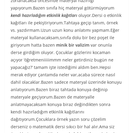
zorlanacaksa öncesinde materyal hazırlığı
yapıyorum.Bazen sınıfa hiç materyal götürmüyorum
kendi hazırladığım etkinlik kağıtları
oluyor.Dersi o etkinlik
kağıtları ile pekiştiriyorum.Tahtaya geçip tanım, örnek
vs. yazdırmam.Uzun uzun konu anlatımı yapmam.Eğer
materyal kullanacaksam,sınıfa dolu bir bez poşet ile
giriyorum hatta bazen
minik bir valizim
var onunla
derse girdiğim oluyor. Çocuklar gözlerini kocaman
açıyor ‘öğretmeniiiiimmm neler getirdiniz bugün ne
yapacağız?’ tamam işte istediğimi aldım ben.Hepsi
merak ediyor çantamda neler var,acaba sürece nasıl
dahil olacaklar.Bazen sadece materyal üzerinde konuyu
anlatıyorum.Bazen biraz tahtada konuya değinip
materyale geçiyorum.Bazen de materyalle
anlatmayacaksam konuya biraz değindikten sonra
kendi hazırladığım etkinlik kağıtlarını
dağıtıyorum.Çocuklara örnek yazın soru çözelim
derseniz o matematik dersi sıkıcı bir hal alır.Ama siz