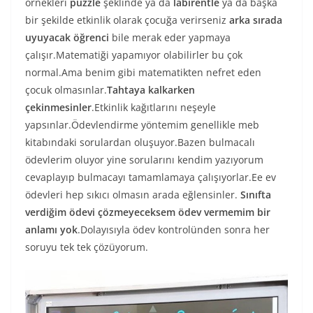
örnekleri
puzzle
şeklinde ya da
labirentle
ya da başka
bir şekilde etkinlik olarak çocuğa verirseniz
arka sırada
uyuyacak öğrenci
bile merak eder yapmaya
çalışır.Matematiği yapamıyor olabilirler bu çok
normal.Ama benim gibi matematikten nefret eden
çocuk olmasınlar.
Tahtaya kalkarken
çekinmesinler
.Etkinlik kağıtlarını neşeyle
yapsınlar.Ödevlendirme yöntemim genellikle meb
kitabındaki sorulardan oluşuyor.Bazen bulmacalı
ödevlerim oluyor yine sorularını kendim yazıyorum
cevaplayıp bulmacayı tamamlamaya çalışıyorlar.Ee ev
ödevleri hep sıkıcı olmasın arada eğlensinler.
Sınıfta
verdiğim ödevi çözmeyeceksem ödev vermemim bir
anlamı yok
.Dolayısıyla ödev kontrolünden sonra her
soruyu tek tek çözüyorum.