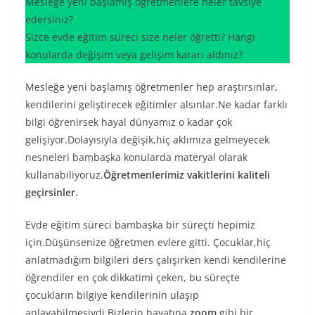
Mesleğe yeni başlamış öğretmenlere neler tavsiye
edersiniz?
Sizce evde eğitim süreci size neler öğretti? Hangi
konularda değişim veya gelişim kararı aldınız?
Mesleğe yeni başlamış öğretmenler hep araştırsınlar,
kendilerini geliştirecek eğitimler alsınlar.Ne kadar farklı
bilgi öğrenirsek hayal dünyamız o kadar çok
gelişiyor.Dolayısıyla değişik,hiç aklımıza gelmeyecek
nesneleri bambaşka konularda materyal olarak
kullanabiliyoruz.
Öğretmenlerimiz vakitlerini kaliteli
geçirsinler.
Evde eğitim süreci bambaşka bir süreçti hepimiz
için.Düşünsenize öğretmen evlere gitti. Çocuklar,hiç
anlatmadığım bilgileri ders çalışırken kendi kendilerine
öğrendiler en çok dikkatimi çeken, bu süreçte
çocukların bilgiye kendilerinin ulaşıp
anlayabilmesiydi.Bizlerin hayatına
zoom
gibi bir