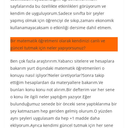
sayfalarında bu özellikte etkinlikleri görüyorum ve
kendim de uyguluyorum.Sadece sınıfta bir şeyler
yapmış olmak için öğrenciyi de sıkıp,zamanı ekonomik
kullanamayacaksam o etkinliği dersime dahil etmem.
Bir matematik öğretmeni olarak kendinizi canlı ve
güncel tutmak için neler yapıyorsunuz?
Ben çok fazla araştırırım.Yabancı sitelere ve hesaplara
bakarım yurt dışındaki matematik öğretmenleri o
konuyu nasıl işliyor?Neler üretiyorlar?Sonra takip
ettiğim hesaplardan da materyallere bakarım.Ve
bunları konu konu not alırım.Bir defterim var her sene
o konu ile ilgili neler yaptığım yazıyor.Eğer
bulunduğumuz senede bir önceki sene yaptıklarıma bir
şey katmazsam hep geriden gelmiş olurum.O yüzden
aynı şeyleri uygulasam da hep +1 madde daha
ekliyorum.Ayrıca kendimi güncel tutmak için her sene