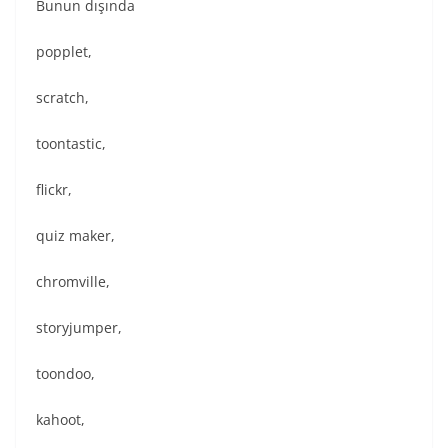
Bunun dışında
popplet,
scratch,
toontastic,
flickr,
quiz maker,
chromville,
storyjumper,
toondoo,
kahoot,