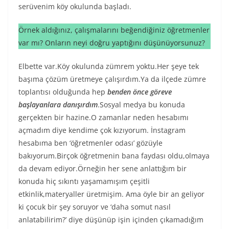
serüvenim köy okulunda başladı.
Örnek aldığınız, çalışmalarını beğendiğiniz öğretmenler
var mı? Onların neyi doğru yaptığını düşünüyorsunuz?
Elbette var.Köy okulunda zümrem yoktu.Her şeye tek
başıma çözüm üretmeye çalışırdım.Ya da ilçede zümre
toplantısı olduğunda hep
benden önce göreve
başlayanlara danışırdım
.Sosyal medya bu konuda
gerçekten bir hazine.O zamanlar neden hesabımı
açmadım diye kendime çok kızıyorum. İnstagram
hesabıma ben ‘öğretmenler odası’ gözüyle
bakıyorum.Birçok öğretmenin bana faydası oldu,olmaya
da devam ediyor.Örneğin her sene anlattığım bir
konuda hiç sıkıntı yaşamamışım çeşitli
etkinlik,materyaller üretmişim. Ama öyle bir an geliyor
ki çocuk bir şey soruyor ve ‘daha somut nasıl
anlatabilirim?’ diye düşünüp işin içinden çıkamadığım