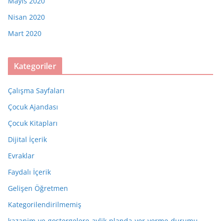
Mayıs 2020
Nisan 2020
Mart 2020
Kategoriler
Çalışma Sayfaları
Çocuk Ajandası
Çocuk Kitapları
Dijital İçerik
Evraklar
Faydalı İçerik
Gelişen Öğretmen
Kategorilendirilmemiş
kazanim-ve-gostergelere-aylik-planda-yer-verme-durumu-