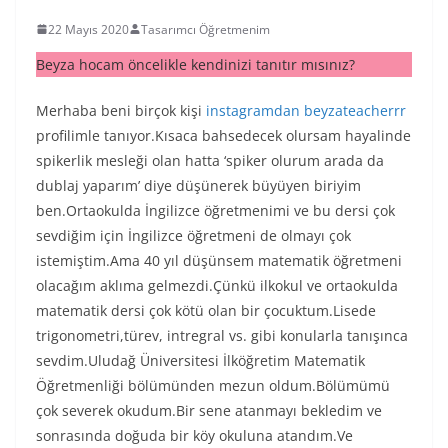
22 Mayıs 2020
Tasarımcı Öğretmenim
Beyza hocam öncelikle kendinizi tanıtır mısınız?
Merhaba beni birçok kişi
instagramdan beyzateacherrr
profilimle tanıyor.Kısaca bahsedecek olursam hayalinde
spikerlik mesleği olan hatta ‘spiker olurum arada da
dublaj yaparım’ diye düşünerek büyüyen biriyim
ben.Ortaokulda İngilizce öğretmenimi ve bu dersi çok
sevdiğim için İngilizce öğretmeni de olmayı çok
istemiştim.Ama 40 yıl düşünsem matematik öğretmeni
olacağım aklıma gelmezdi.Çünkü ilkokul ve ortaokulda
matematik dersi çok kötü olan bir çocuktum.Lisede
trigonometri,türev, intregral vs. gibi konularla tanışınca
sevdim.Uludağ Üniversitesi İlköğretim Matematik
Öğretmenliği bölümünden mezun oldum.Bölümümü
çok severek okudum.Bir sene atanmayı bekledim ve
sonrasında doğuda bir köy okuluna atandım.Ve