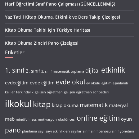
Harf Öğretimi Sınıf Pano Çalışması (GÜNCELLENMİŞ)
Yaz Tatili Kitap Okuma, Etkinlik ve Ders Takip Çizelgesi
Kitap Okuma Takibi için Türkiye Haritası
Kitap Okuma Zinciri Pano Çizelgesi
Etiketler
etkinlik
1. sınıf
dijital
2. sınıf
3. sınıf matematik toplama
evde okul
evdeeğitim
evde eğitim
ev okulu
eğitim
eşanlamlı
keliler
farkındalık
gelişen öğretmen
gelişen öğretmen sohbetleri
ilkokul
kitap
matematik
kitap okuma
materyal
online eğitim
meb
oyun
mindfullness
motivasyon
okulöncesi
pano
planlama
sayı
sayı etkinlikleri
sayılar
sınıf
sınıf panosu
sınıf yönetimi