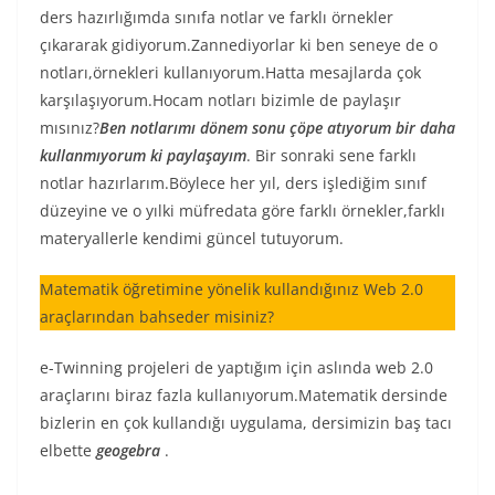
ders hazırlığımda sınıfa notlar ve farklı örnekler
çıkararak gidiyorum.Zannediyorlar ki ben seneye de o
notları,örnekleri kullanıyorum.Hatta mesajlarda çok
karşılaşıyorum.Hocam notları bizimle de paylaşır
mısınız?
Ben notlarımı dönem sonu çöpe atıyorum bir daha
kullanmıyorum ki paylaşayım
. Bir sonraki sene farklı
notlar hazırlarım.Böylece her yıl, ders işlediğim sınıf
düzeyine ve o yılki müfredata göre farklı örnekler,farklı
materyallerle kendimi güncel tutuyorum.
Matematik öğretimine yönelik kullandığınız Web 2.0
araçlarından bahseder misiniz?
e-Twinning projeleri de yaptığım için aslında web 2.0
araçlarını biraz fazla kullanıyorum.Matematik dersinde
bizlerin en çok kullandığı uygulama, dersimizin baş tacı
elbette
geogebra
.