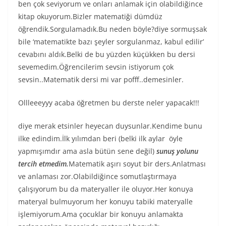
ben çok seviyorum ve onları anlamak için olabildiğince
kitap okuyorum.Bizler matematiği dümdüz
öğrendik.Sorgulamadık.Bu neden böyle?diye sormuşsak
bile ‘matematikte bazı şeyler sorgulanmaz, kabul edilir’
cevabını aldık.Belki de bu yüzden küçükken bu dersi
sevemedim.Öğrencilerim sevsin istiyorum çok
sevsin..Matematik dersi mi var pofff..demesinler.
Ollleeeyyy acaba öğretmen bu derste neler yapacak!!!
diye merak etsinler heyecan duysunlar.Kendime bunu
ilke edindim.İlk yılımdan beri (belki ilk aylar öyle
yapmışımdır ama asla bütün sene değil)
sunuş yolunu
tercih etmedim.
Matematik aşırı soyut bir ders.Anlatması
ve anlaması zor.Olabildiğince somutlaştırmaya
çalışıyorum bu da materyaller ile oluyor.Her konuya
materyal bulmuyorum her konuyu tabiki materyalle
işlemiyorum.Ama çocuklar bir konuyu anlamakta