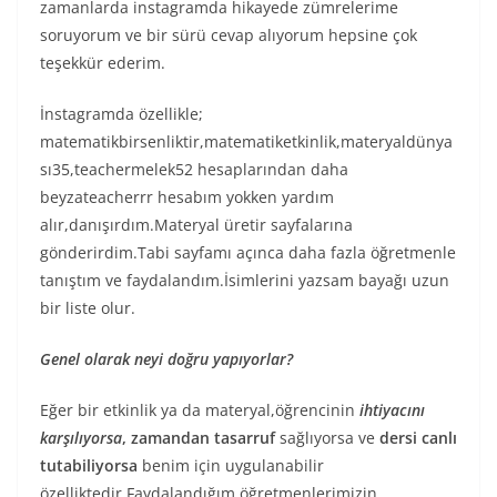
zamanlarda instagramda hikayede zümrelerime
soruyorum ve bir sürü cevap alıyorum hepsine çok
teşekkür ederim.
İnstagramda özellikle;
matematikbirsenliktir,matematiketkinlik,materyaldünya
sı35,teachermelek52 hesaplarından daha
beyzateacherrr hesabım yokken yardım
alır,danışırdım.Materyal üretir sayfalarına
gönderirdim.Tabi sayfamı açınca daha fazla öğretmenle
tanıştım ve faydalandım.İsimlerini yazsam bayağı uzun
bir liste olur.
Genel olarak neyi doğru yapıyorlar?
Eğer bir etkinlik ya da materyal,öğrencinin
ihtiyacını
karşılıyorsa
, zamandan tasarruf
sağlıyorsa ve
dersi canlı
tutabiliyorsa
benim için uygulanabilir
özelliktedir.Faydalandığım öğretmenlerimizin