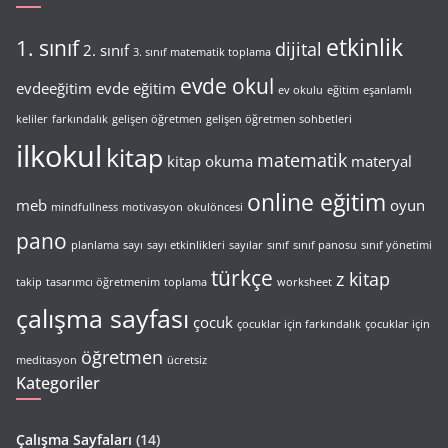
etkinlik
1. sınıf
dijital
2. sınıf
3. sınıf matematik toplama
evde okul
evdeeğitim
evde eğitim
ev okulu
eğitim
eşanlamlı
keliler
farkındalık
gelişen öğretmen
gelişen öğretmen sohbetleri
ilkokul
kitap
matematik
kitap okuma
materyal
online eğitim
meb
oyun
mindfullness
motivasyon
okulöncesi
pano
planlama
sayı
sayı etkinlikleri
sayılar
sınıf
sınıf panosu
sınıf yönetimi
türkçe
z kitap
takip
tasarımcı öğretmenim
toplama
worksheet
çalışma sayfası
çocuk
çocuklar için farkındalık
çocuklar için
öğretmen
meditasyon
ücretsiz
Kategoriler
Çalışma Sayfaları
(14)