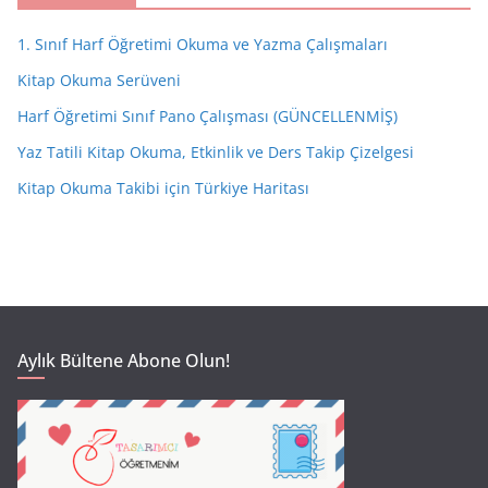
1. Sınıf Harf Öğretimi Okuma ve Yazma Çalışmaları
Kitap Okuma Serüveni
Harf Öğretimi Sınıf Pano Çalışması (GÜNCELLENMİŞ)
Yaz Tatili Kitap Okuma, Etkinlik ve Ders Takip Çizelgesi
Kitap Okuma Takibi için Türkiye Haritası
Aylık Bültene Abone Olun!