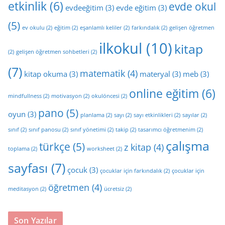
etkinlik
(6)
evde okul
evdeeğitim
(3)
evde eğitim
(3)
(5)
ev okulu
(2)
eğitim
(2)
eşanlamlı keliler
(2)
farkındalık
(2)
gelişen öğretmen
ilkokul
(10)
kitap
(2)
gelişen öğretmen sohbetleri
(2)
(7)
matematik
(4)
kitap okuma
(3)
materyal
(3)
meb
(3)
online eğitim
(6)
mindfullness
(2)
motivasyon
(2)
okulöncesi
(2)
pano
(5)
oyun
(3)
planlama
(2)
sayı
(2)
sayı etkinlikleri
(2)
sayılar
(2)
sınıf
(2)
sınıf panosu
(2)
sınıf yönetimi
(2)
takip
(2)
tasarımcı öğretmenim
(2)
çalışma
türkçe
(5)
z kitap
(4)
toplama
(2)
worksheet
(2)
sayfası
(7)
çocuk
(3)
çocuklar için farkındalık
(2)
çocuklar için
öğretmen
(4)
meditasyon
(2)
ücretsiz
(2)
Son Yazılar