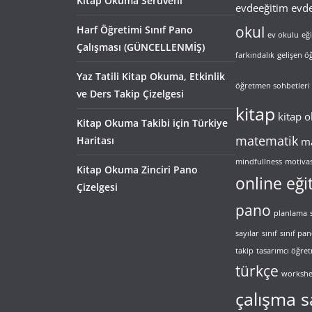
Kitap Okuma Serüveni
evdeeğitim
evde
okul
Harf Öğretimi Sınıf Pano
ev okulu
eğ
Çalışması (GÜNCELLENMİŞ)
farkındalık
gelişen 
Yaz Tatili Kitap Okuma, Etkinlik
öğretmen sohbetleri
ve Ders Takip Çizelgesi
kitap
kitap 
Kitap Okuma Takibi için Türkiye
matematik
Haritası
ma
mindfullness
motiva
Kitap Okuma Zinciri Pano
online eği
Çizelgesi
pano
planlama
sayılar
sınıf
sınıf pa
takip
tasarımcı öğre
türkçe
workshe
çalışma s