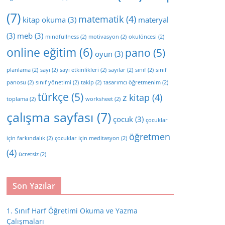
(7)
matematik
(4)
kitap okuma
(3)
materyal
(3)
meb
(3)
mindfullness
(2)
motivasyon
(2)
okulöncesi
(2)
online eğitim
(6)
pano
(5)
oyun
(3)
planlama
(2)
sayı
(2)
sayı etkinlikleri
(2)
sayılar
(2)
sınıf
(2)
sınıf
panosu
(2)
sınıf yönetimi
(2)
takip
(2)
tasarımcı öğretmenim
(2)
türkçe
(5)
z kitap
(4)
toplama
(2)
worksheet
(2)
çalışma sayfası
(7)
çocuk
(3)
çocuklar
öğretmen
için farkındalık
(2)
çocuklar için meditasyon
(2)
(4)
ücretsiz
(2)
Son Yazılar
1. Sınıf Harf Öğretimi Okuma ve Yazma
Çalışmaları