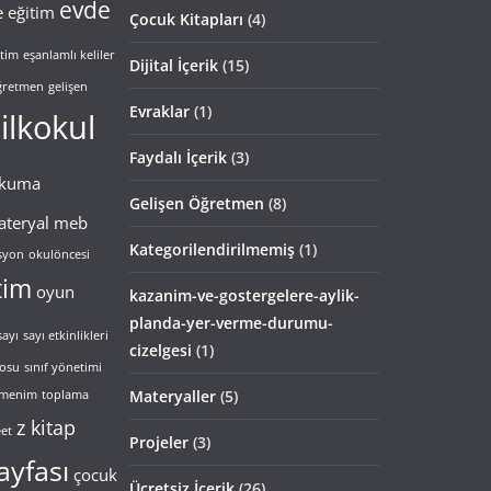
evde
 eğitim
Çocuk Kitapları
(4)
itim
eşanlamlı keliler
Dijital İçerik
(15)
öğretmen
gelişen
Evraklar
(1)
ilkokul
Faydalı İçerik
(3)
okuma
Gelişen Öğretmen
(8)
teryal
meb
Kategorilendirilmemiş
(1)
syon
okulöncesi
tim
oyun
kazanim-ve-gostergelere-aylik-
planda-yer-verme-durumu-
sayı
sayı etkinlikleri
cizelgesi
(1)
nosu
sınıf yönetimi
Materyaller
(5)
tmenim
toplama
z kitap
et
Projeler
(3)
ayfası
çocuk
Ücretsiz İçerik
(26)