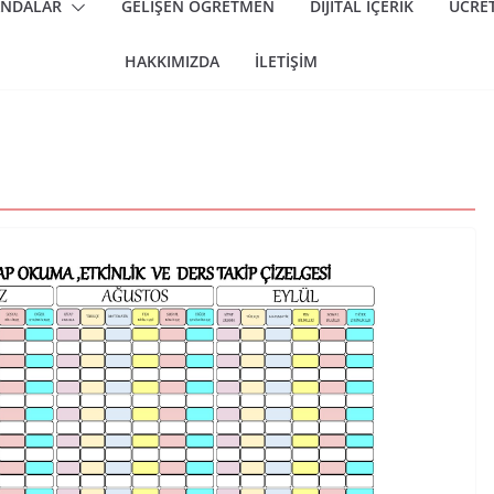
ANDALAR
GELIŞEN ÖĞRETMEN
DIJITAL İÇERIK
ÜCRET
HAKKIMIZDA
İLETIŞIM