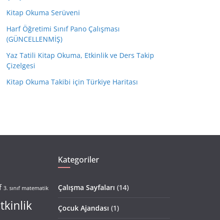
Kitap Okuma Serüveni
Harf Öğretimi Sınıf Pano Çalışması
(GÜNCELLENMİŞ)
Yaz Tatili Kitap Okuma, Etkinlik ve Ders Takip
Çizelgesi
Kitap Okuma Takibi için Türkiye Haritası
Kategoriler
f
Çalışma Sayfaları
(14)
3. sınıf matematik
tkinlik
Çocuk Ajandası
(1)