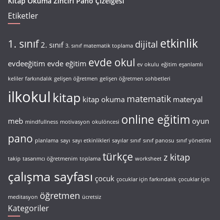
Kitap Okuma Zinciri Pano Çizelgesi
Etiketler
etkinlik
1. sınıf
dijital
2. sınıf
3. sınıf matematik toplama
evde okul
evdeeğitim
evde eğitim
ev okulu
eğitim
eşanlamlı
keliler
farkındalık
gelişen öğretmen
gelişen öğretmen sohbetleri
ilkokul
kitap
matematik
kitap okuma
materyal
online eğitim
meb
oyun
mindfullness
motivasyon
okulöncesi
pano
planlama
sayı
sayı etkinlikleri
sayılar
sınıf
sınıf panosu
sınıf yönetimi
türkçe
z kitap
takip
tasarımcı öğretmenim
toplama
worksheet
çalışma sayfası
çocuk
çocuklar için farkındalık
çocuklar için
öğretmen
meditasyon
ücretsiz
Kategoriler