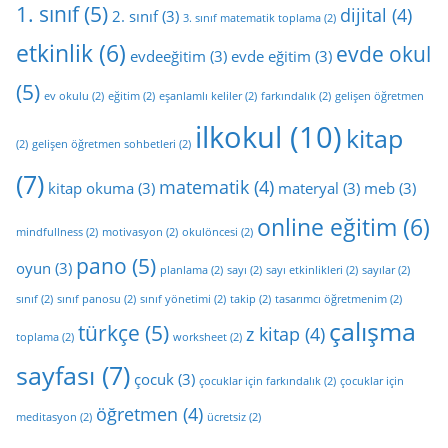
1. sınıf
(5)
dijital
(4)
2. sınıf
(3)
3. sınıf matematik toplama
(2)
etkinlik
(6)
evde okul
evdeeğitim
(3)
evde eğitim
(3)
(5)
ev okulu
(2)
eğitim
(2)
eşanlamlı keliler
(2)
farkındalık
(2)
gelişen öğretmen
ilkokul
(10)
kitap
(2)
gelişen öğretmen sohbetleri
(2)
(7)
matematik
(4)
kitap okuma
(3)
materyal
(3)
meb
(3)
online eğitim
(6)
mindfullness
(2)
motivasyon
(2)
okulöncesi
(2)
pano
(5)
oyun
(3)
planlama
(2)
sayı
(2)
sayı etkinlikleri
(2)
sayılar
(2)
sınıf
(2)
sınıf panosu
(2)
sınıf yönetimi
(2)
takip
(2)
tasarımcı öğretmenim
(2)
çalışma
türkçe
(5)
z kitap
(4)
toplama
(2)
worksheet
(2)
sayfası
(7)
çocuk
(3)
çocuklar için farkındalık
(2)
çocuklar için
öğretmen
(4)
meditasyon
(2)
ücretsiz
(2)