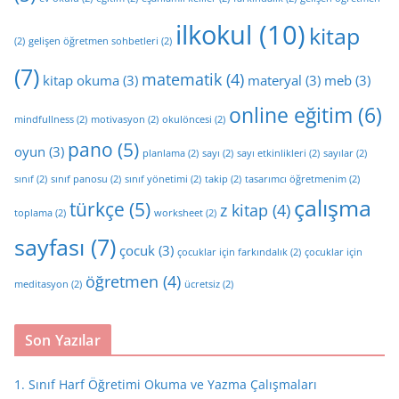
ilkokul
(10)
kitap
(2)
gelişen öğretmen sohbetleri
(2)
(7)
matematik
(4)
kitap okuma
(3)
materyal
(3)
meb
(3)
online eğitim
(6)
mindfullness
(2)
motivasyon
(2)
okulöncesi
(2)
pano
(5)
oyun
(3)
planlama
(2)
sayı
(2)
sayı etkinlikleri
(2)
sayılar
(2)
sınıf
(2)
sınıf panosu
(2)
sınıf yönetimi
(2)
takip
(2)
tasarımcı öğretmenim
(2)
çalışma
türkçe
(5)
z kitap
(4)
toplama
(2)
worksheet
(2)
sayfası
(7)
çocuk
(3)
çocuklar için farkındalık
(2)
çocuklar için
öğretmen
(4)
meditasyon
(2)
ücretsiz
(2)
Son Yazılar
1. Sınıf Harf Öğretimi Okuma ve Yazma Çalışmaları