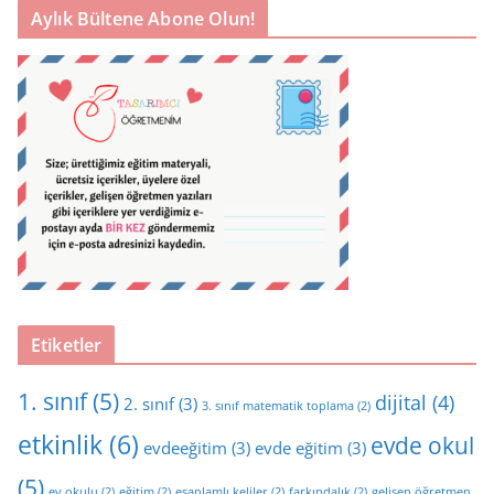
Aylık Bültene Abone Olun!
Etiketler
1. sınıf
(5)
dijital
(4)
2. sınıf
(3)
3. sınıf matematik toplama
(2)
etkinlik
(6)
evde okul
evdeeğitim
(3)
evde eğitim
(3)
(5)
ev okulu
(2)
eğitim
(2)
eşanlamlı keliler
(2)
farkındalık
(2)
gelişen öğretmen