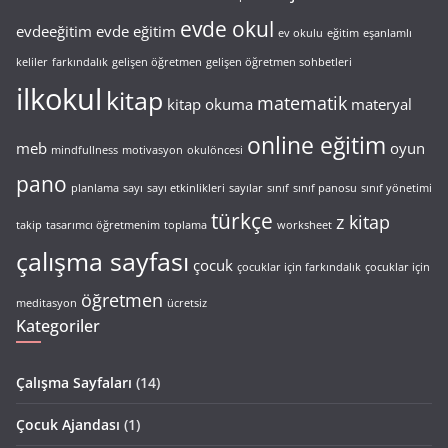
evde okul
evdeeğitim
evde eğitim
ev okulu
eğitim
eşanlamlı
keliler
farkındalık
gelişen öğretmen
gelişen öğretmen sohbetleri
ilkokul
kitap
matematik
kitap okuma
materyal
online eğitim
meb
oyun
mindfullness
motivasyon
okulöncesi
pano
planlama
sayı
sayı etkinlikleri
sayılar
sınıf
sınıf panosu
sınıf yönetimi
türkçe
z kitap
takip
tasarımcı öğretmenim
toplama
worksheet
çalışma sayfası
çocuk
çocuklar için farkındalık
çocuklar için
öğretmen
meditasyon
ücretsiz
Kategoriler
Çalışma Sayfaları
(14)
Çocuk Ajandası
(1)