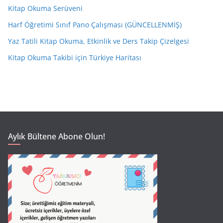
Kitap Okuma Serüveni
Harf Öğretimi Sınıf Pano Çalışması (GÜNCELLENMİŞ)
Yaz Tatili Kitap Okuma, Etkinlik ve Ders Takip Çizelgesi
Kitap Okuma Takibi için Türkiye Haritası
Aylık Bültene Abone Olun!